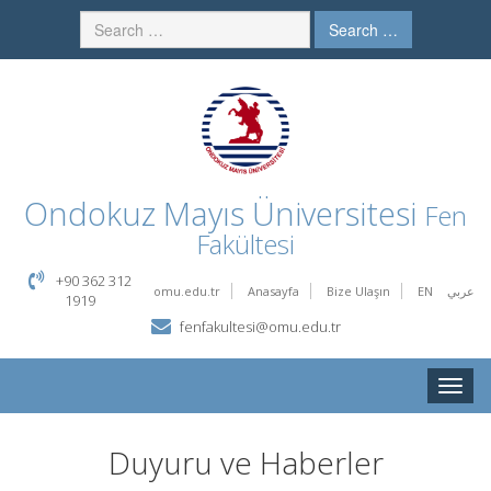
Search …
Ondokuz Mayıs Üniversitesi
Fen
Fakültesi
+90 362 312
omu.edu.tr
Anasayfa
Bize Ulaşın
EN
عربي
1919
fenfakultesi@omu.edu.tr
Toggle
naviga
Duyuru ve Haberler