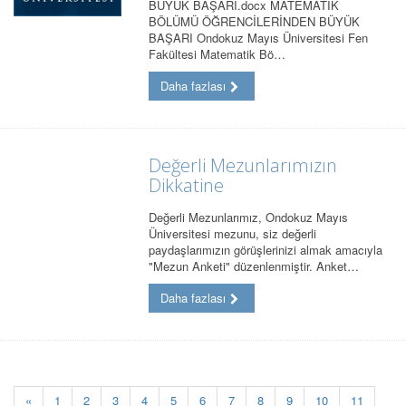
BÜYÜK BAŞARI.docx MATEMATİK
BÖLÜMÜ ÖĞRENCİLERİNDEN BÜYÜK
BAŞARI Ondokuz Mayıs Üniversitesi Fen
Fakültesi Matematik Bö…
Daha fazlası
Değerli Mezunlarımızın
Dikkatine
Değerli Mezunlarımız, Ondokuz Mayıs
Üniversitesi mezunu, siz değerli
paydaşlarımızın görüşlerinizi almak amacıyla
"Mezun Anketi" düzenlenmiştir. Anket…
Daha fazlası
«
1
2
3
4
5
6
7
8
9
10
11