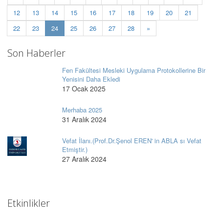
12
13
14
15
16
17
18
19
20
21
(current)
22
23
24
25
26
27
28
»
Son Haberler
Fen Fakültesi Mesleki Uygulama Protokollerine Bir
Yenisini Daha Ekledi
17 Ocak 2025
Merhaba 2025
31 Aralık 2024
Vefat İlanı.(Prof.Dr.Şenol EREN' in ABLA sı Vefat
Etmiştir.)
27 Aralık 2024
Etkinlikler