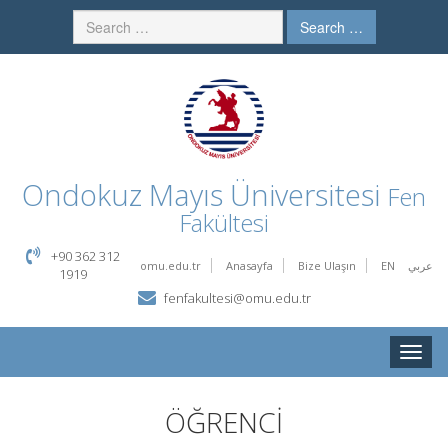
Search …
Ondokuz Mayıs Üniversitesi
Fen
Fakültesi
+90 362 312
omu.edu.tr
Anasayfa
Bize Ulaşın
EN
عربي
1919
fenfakultesi@omu.edu.tr
Toggle
naviga
ÖĞRENCİ