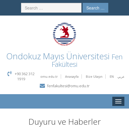
Search …
Ondokuz Mayıs Üniversitesi
Fen
Fakültesi
+90 362 312
omu.edu.tr
Anasayfa
Bize Ulaşın
EN
عربي
1919
fenfakultesi@omu.edu.tr
Toggle
naviga
Duyuru ve Haberler