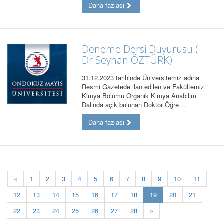
Daha fazlası
Deneme Dersi Duyurusu.(
Dr.Seyhan ÖZTÜRK)
31.12.2023 tarihinde Üniversitemiz adına
Resmi Gazetede ilan edilen ve Fakültemiz
Kimya Bölümü Organik Kimya Anabilim
Dalında açık bulunan Doktor Öğre…
Daha fazlası
«
1
2
3
4
5
6
7
8
9
10
11
(current)
12
13
14
15
16
17
18
19
20
21
22
23
24
25
26
27
28
»