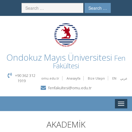
Search …
Ondokuz Mayıs Üniversitesi
Fen
Fakültesi
+90 362 312
omu.edu.tr
Anasayfa
Bize Ulaşın
EN
عربي
1919
fenfakultesi@omu.edu.tr
Toggle
naviga
AKADEMİK