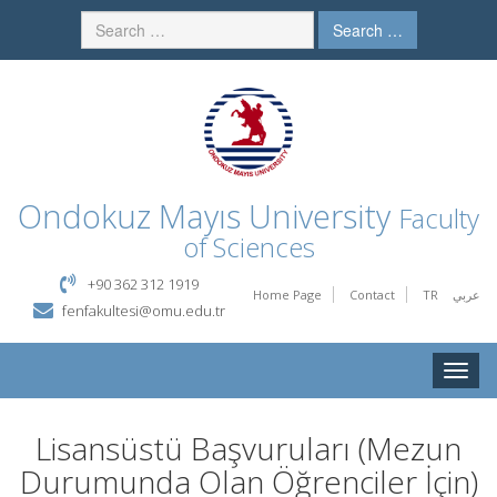
Search …
Ondokuz Mayıs University
Faculty
of Sciences
+90 362 312 1919
Home Page
Contact
TR
عربي
fenfakultesi@omu.edu.tr
Toggle
naviga
Lisansüstü Başvuruları (Mezun
Durumunda Olan Öğrenciler İçin)