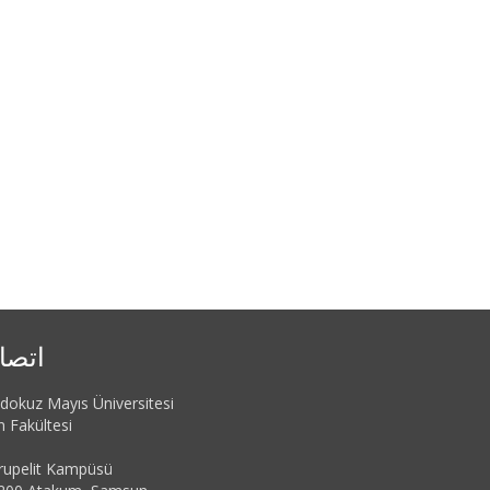
اتصا
dokuz Mayıs Üniversitesi
n Fakültesi
rupelit Kampüsü